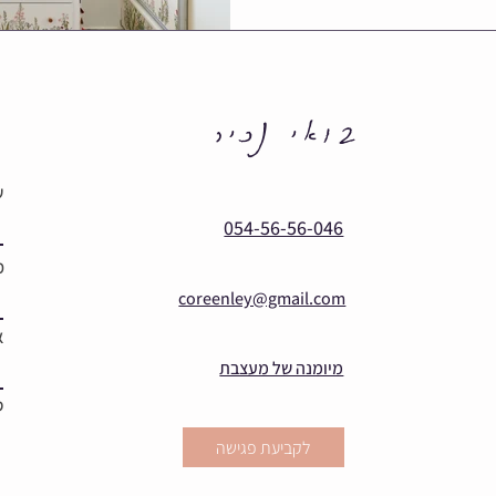
בואי נכיר
ש
054-56-56-046
מ
coreenley@gmail.com
א
מיומנה של מעצבת
ס
לקביעת פגישה